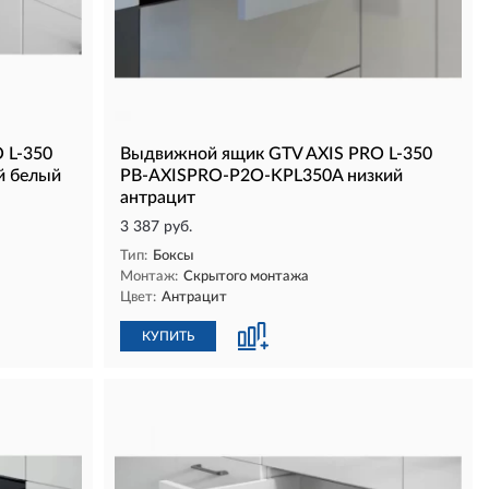
 L-350
Выдвижной ящик GTV AXIS PRO L-350
й белый
PB-AXISPRO-P2O-KPL350A низкий
антрацит
3 387 руб.
Тип:
Боксы
Монтаж:
Скрытого монтажа
Цвет:
Антрацит
КУПИТЬ