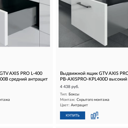
GTV AXIS PRO L-400
Выдвижной ящик GTV AXIS PRO
00B средний антрацит
PB-AXISPRO-KPL400D высокий 
4 438 руб.
Тип:
Боксы
нтажа
Монтаж:
Скрытого монтажа
Цвет:
Антрацит
КУПИТЬ