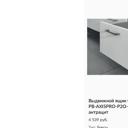
Выдвижной ящик 
PB-AXISPRO-P2O-
антрацит
4 539 руб.
Тип:
Боксы