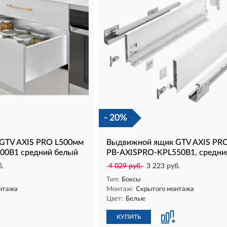
- 20%
GTV AXIS PRO L500мм
Выдвижной ящик GTV AXIS PRO
00B1 средний белый
PB-AXISPRO-KPL550B1, средни
б.
4 029 руб.
3 223 руб.
Тип:
Боксы
нтажа
Монтаж:
Скрытого монтажа
Цвет:
Белые
КУПИТЬ