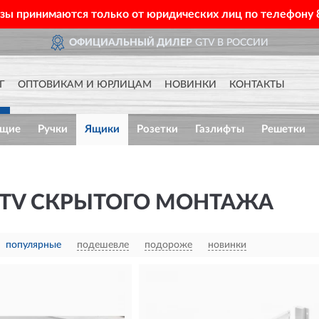
азы принимаются только от юридических лиц по телефону
Й ДИЛЕР
GTV В РОССИИ
Г
ОПТОВИКАМ И ЮРЛИЦАМ
НОВИНКИ
КОНТАКТЫ
ющие
Ручки
Ящики
Розетки
Газлифты
Решетки
TV СКРЫТОГО МОНТАЖА
популярные
подешевле
подороже
новинки