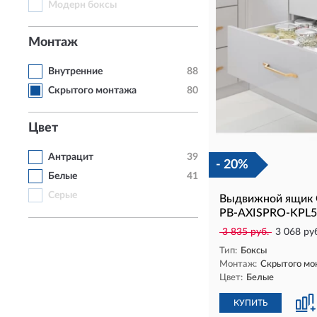
Модерн боксы
Монтаж
Внутренние
88
Скрытого монтажа
80
Цвет
Антрацит
39
- 20%
Белые
41
Серые
Выдвижной ящик 
PB-AXISPRO-KPL5
3 835 руб.
3 068 ру
Тип:
Боксы
Монтаж:
Скрытого мо
Цвет:
Белые
КУПИТЬ