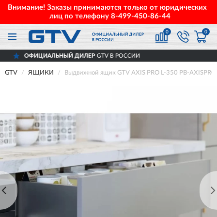
Внимание! Заказы принимаются только от юридических
лиц по телефону
8-499-450-86-44
0
0
ЬНЫЙ ДИЛЕР
GTV В РОССИИ
ДОСТАВ
GTV
ЯЩИКИ
Выдвижной ящик GTV AXIS PRO L-350 PB-AXISPRO