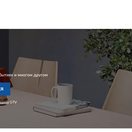
бытиях и многом другом
СЯ
вания
GTV