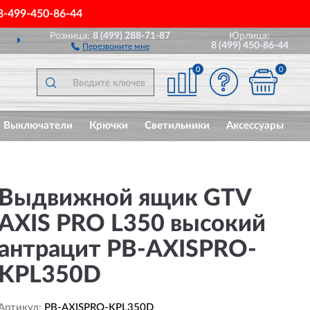
8-499-450-86-44
Розница:
8 (499) 288-71-87
Юрлица:
ПО ВСЕЙ РОССИИ
ПО
8 (499) 450-86-44
Перезвоните мне
0
0
Выключатели
Крючки
Светильники
Аксессуары
Выдвижной ящик GTV
AXIS PRO L350 высокий
антрацит PB-AXISPRO-
KPL350D
Артикул:
PB-AXISPRO-KPL350D