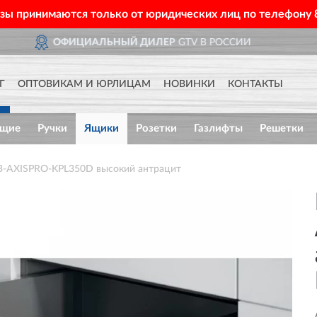
азы принимаются только от юридических лиц по телефону
TV В РОССИИ
ДОСТАВИМ
Г
ОПТОВИКАМ И ЮРЛИЦАМ
НОВИНКИ
КОНТАКТЫ
ющие
Ручки
Ящики
Розетки
Газлифты
Решетки
B-AXISPRO-KPL350D высокий антрацит