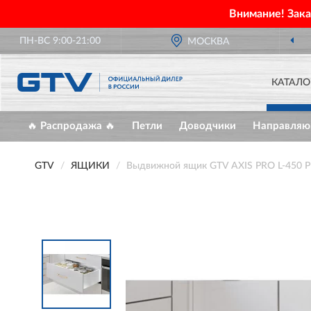
Внимание! Зак
ПН-ВС 9:00-21:00
МОСКВА
КАТАЛО
🔥 Распродажа 🔥
Петли
Доводчики
Направля
GTV
ЯЩИКИ
Выдвижной ящик GTV AXIS PRO L-450 