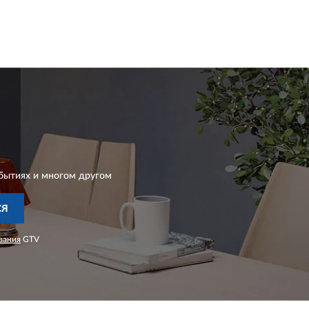
бытиях и многом другом
СЯ
вания
GTV