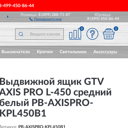
8-499-450-86-44
Розница:
8 (499) 288-71-87
Юрлица:
ДОСТАВИМ
ПО ВСЕЙ РОССИИ
8 (499) 450-86-44
Перезвоните мне
0
0
Выключатели
Крючки
Светильники
Аксессуары
Выдвижной ящик GTV
AXIS PRO L-450 средний
белый PB-AXISPRO-
KPL450B1
Артикул:
PB-AXISPRO-KPL450B1