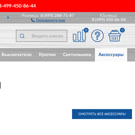
8-499-450-86-44
Розница:
8 (499) 288-71-87
Юрлица:
И
ПОЛНЫЙ
АССОРТИМ
8 (499) 450-86-44
Перезвоните мне
0
0
Выключатели
Крючки
Светильники
Аксессуары
И
СМОТРЕТЬ ВСЕ АКСЕССУАРЫ