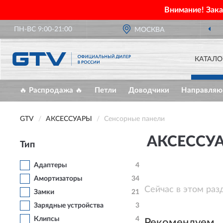
Внимание! Зак
ПН-ВС 9:00-21:00
ОФИЦИАЛЬНЫЙ ДИЛЕР
МОСКВА
GTV В РОССИИ
КАТАЛО
🔥 Распродажа 🔥
Петли
Доводчики
Направля
GTV
АКСЕССУАРЫ
Cенсорные панели
АКСЕССУ
Тип
Адаптеры
4
Амортизаторы
34
Сейчас в этом раз
Замки
21
Зарядные устройства
3
Клипсы
4
Рекомендуем