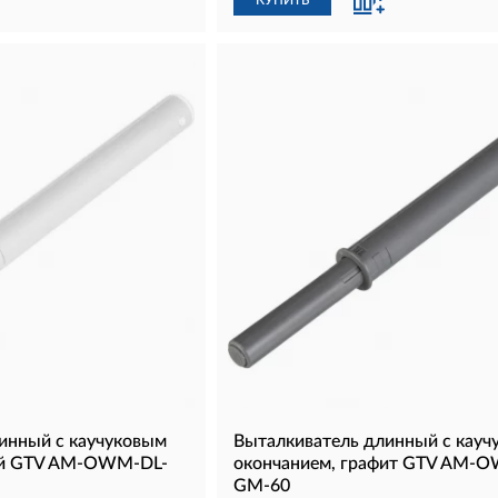
КУПИТЬ
инный с каучуковым
Выталкиватель длинный с кауч
ый GTV AM-OWM-DL-
окончанием, графит GTV AM-
GM-60