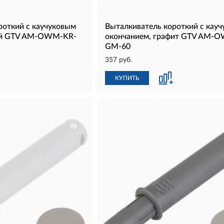
роткий с каучуковым
Выталкиватель короткий с кау
ый GTV AM-OWM-KR-
окончанием, графит GTV AM-
GM-60
357 руб.
КУПИТЬ