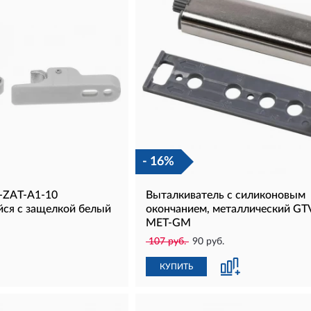
- 16%
-ZAT-A1-10
Выталкиватель c силиконовым
ся с защелкой белый
окончанием, металлический GT
MET-GM
107 руб.
90 руб.
КУПИТЬ