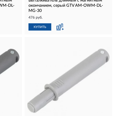
нитным
Выталкиватель длинный с магнитным
OWM-DL-
окончанием, серый GTV AM-OWM-DL-
MG-30
476 руб.
КУПИТЬ