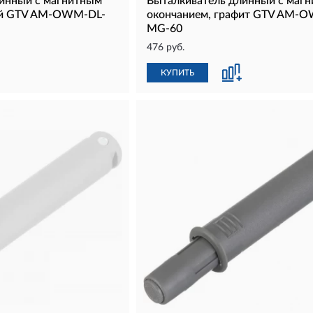
инный с магнитным
Выталкиватель длинный с маг
ый GTV AM-OWM-DL-
окончанием, графит GTV AM-
MG-60
476 руб.
КУПИТЬ