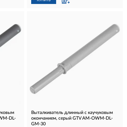
КУПИТЬ
уковым
Выталкиватель длинный с каучуковым
OWM-DL-
окончанием, серый GTV AM-OWM-DL-
GM-30