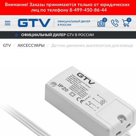
Внимание! Заказы принимаются только от юридических
лиц по телефону
8-499-450-86-44
0
0
ЦИАЛЬНЫЙ ДИЛЕР
GTV В РОССИИ
ДО
GTV
АКСЕССУАРЫ
Датчик движения, выключатель для освещ