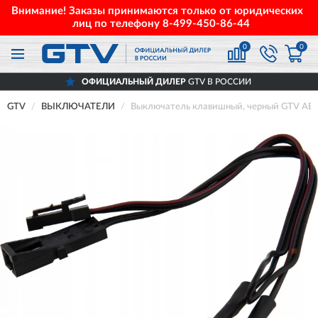
Внимание! Заказы принимаются только от юридических
лиц по телефону
8-499-450-86-44
0
0
ОФИЦИАЛЬНЫЙ ДИЛЕР
GTV В РОССИИ
GTV
ВЫКЛЮЧАТЕЛИ
Выключатель клавишный, черный GTV AE