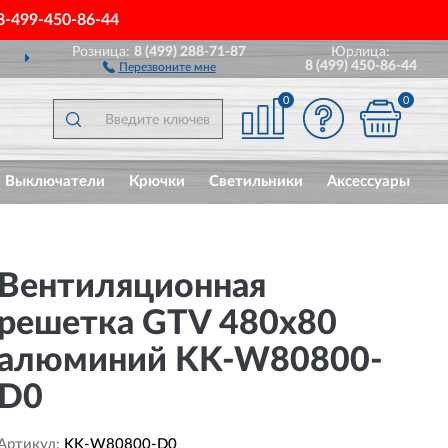
8-499-450-86-44
Розница:
8 (499) 288-71-87
Юрлица:
ДОСТАВИМ
ПО ВСЕЙ РОССИИ
8 (499) 450-86-44
Перезвоните мне
0
0
Выключатели
Крючки
Светильники
Аксессуары
Вентиляционная
решетка GTV 480x80
алюминий KK-W80800-
D0
Артикул:
KK-W80800-D0