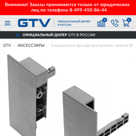
Внимание! Заказы принимаются только от юридических
лиц по телефону
8-499-450-86-44
0
0
ОФИЦИАЛЬНЫЙ ДИЛЕР
GTV В РОССИИ
GTV
АКСЕССУАРЫ
Соединитель фасада внутренний, низкий