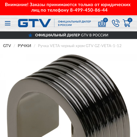
Внимание! Заказы принимаются только от юридических
лиц по телефону
8-499-450-86-44
0
0
ОФИЦИАЛЬНЫЙ ДИЛЕР
GTV В РОССИИ
GTV
РУЧКИ
Ручка VETA черный хром GTV GZ-VETA-1-12