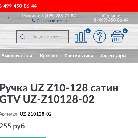
8-499-450-86-44
Розница:
8 (499) 288-71-87
Юрлица:
ДОСТАВИМ
ПО ВСЕЙ РОССИИ
8 (499) 450-86-44
Перезвоните мне
0
0
Выключатели
Крючки
Светильники
Аксессуары
Ручка UZ Z10-128 сатин
GTV UZ-Z10128-02
Артикул:
UZ-Z10128-02
255 руб.