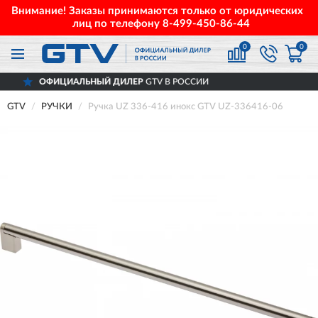
Внимание! Заказы принимаются только от юридических
лиц по телефону
8-499-450-86-44
0
0
ОФИЦИАЛЬНЫЙ ДИЛЕР
GTV В РОССИИ
GTV
РУЧКИ
Ручка UZ 336-416 инокс GTV UZ-336416-06