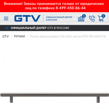
Внимание! Заказы принимаются только от юридических
лиц по телефону
8-499-450-86-44
0
0
АЛЬНЫЙ ДИЛЕР
GTV В РОССИИ
ДОС
GTV
РУЧКИ
Ручка рейлинговая 576/656 сатин GTV RS-656576-