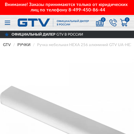
Внимание! Заказы принимаются только от юридических
лиц по телефону
8-499-450-86-44
0
0
АЛЬНЫЙ ДИЛЕР
GTV В РОССИИ
ДОСТ
GTV
РУЧКИ
Ручка мебельная HEXA 256 алюминий GTV UA-HEX