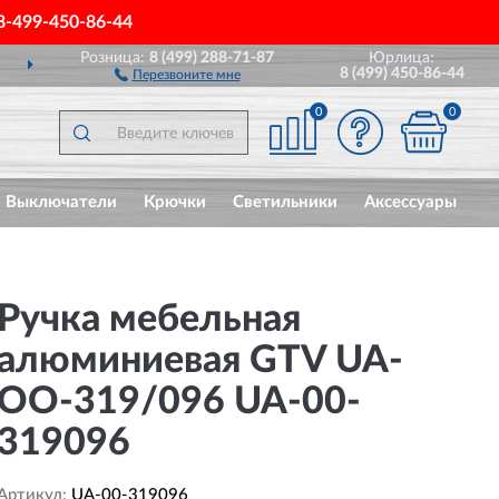
8-499-450-86-44
Розница:
8 (499) 288-71-87
Юрлица:
ДОСТАВИМ
ПО ВСЕЙ РОССИИ
8 (499) 450-86-44
Перезвоните мне
0
0
Выключатели
Крючки
Светильники
Аксессуары
Ручка мебельная
алюминиевая GTV UA-
OO-319/096 UA-00-
319096
Артикул:
UA-00-319096