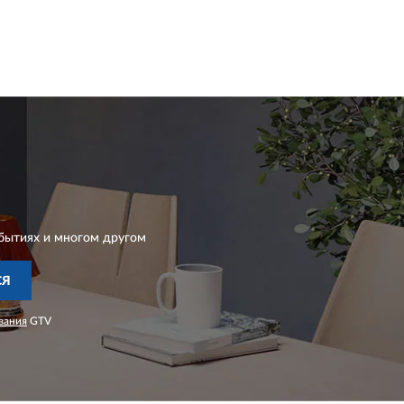
бытиях и многом другом
СЯ
вания
GTV