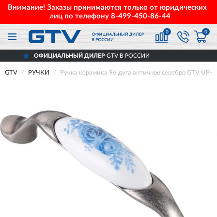
Внимание! Заказы принимаются только от юридических
лиц по телефону
8-499-450-86-44
0
0
ИАЛЬНЫЙ ДИЛЕР
GTV В РОССИИ
ДОС
GTV
РУЧКИ
Ручка керамика 96 дуга античное серебро GTV UP