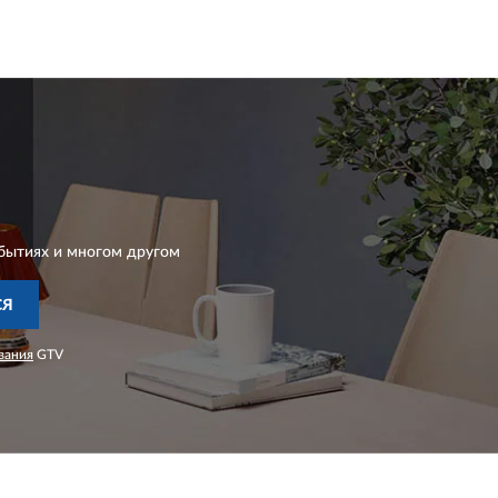
бытиях и многом другом
СЯ
вания
GTV