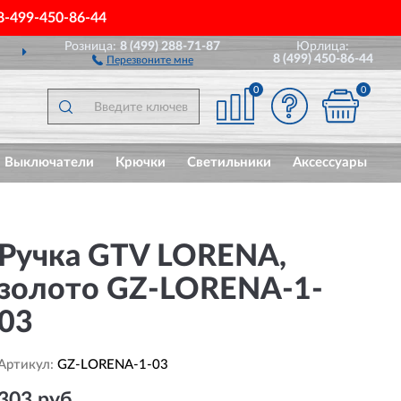
8-499-450-86-44
Розница:
8 (499) 288-71-87
Юрлица:
ДОСТАВИМ
ПО ВСЕЙ РОССИИ
8 (499) 450-86-44
Перезвоните мне
0
0
Выключатели
Крючки
Светильники
Аксессуары
Ручка GTV LORENA,
золото GZ-LORENA-1-
03
Артикул:
GZ-LORENA-1-03
303 руб.