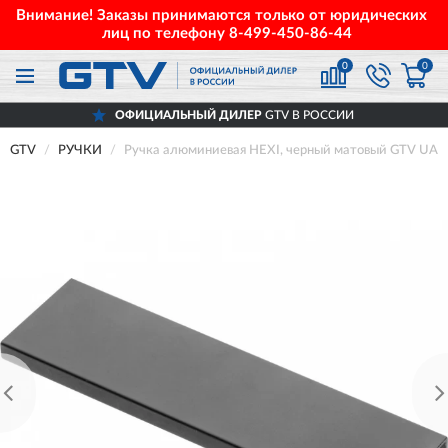
Внимание! Заказы принимаются только от юридических
лиц по телефону
8-499-450-86-44
0
0
ОФИЦИАЛЬНЫЙ ДИЛЕР
GTV В РОССИИ
GTV
РУЧКИ
Ручка алюминиевая HEXI, черный матовый GTV UA