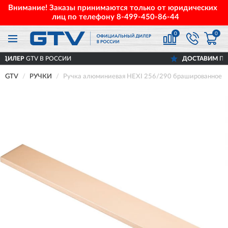
Внимание! Заказы принимаются только от юридических
лиц по телефону
8-499-450-86-44
0
0
V В РОССИИ
ДОСТАВИМ
ПО ВСЕЙ РОС
GTV
РУЧКИ
Ручка алюминиевая HEXI 256/290 брашированное з