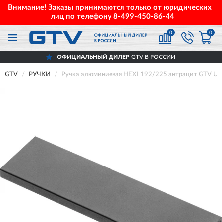
Внимание! Заказы принимаются только от юридических
лиц по телефону
8-499-450-86-44
0
0
ОФИЦИАЛЬНЫЙ ДИЛЕР
GTV В РОССИИ
GTV
РУЧКИ
Ручка алюминиевая HEXI 192/225 антрацит GTV U