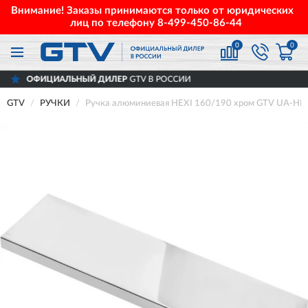
Внимание! Заказы принимаются только от юридических
лиц по телефону
8-499-450-86-44
0
0
АЛЬНЫЙ ДИЛЕР
GTV В РОССИИ
ДОС
GTV
РУЧКИ
Ручка алюминиевая HEXI 160/190 хром GTV UA-HEX