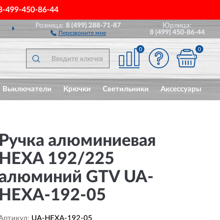
8-499-450-86-44
Розница:
8 (499) 288-71-87
Юрлица:
ДОСТАВИМ
ПО ВСЕЙ РОССИИ
8 (499) 450-86-44
Перезвоните мне
0
0
Выключатели
Крючки
Светильники
Аксессуары
Ручка алюминиевая
HEXA 192/225
алюминий GTV UA-
HEXA-192-05
Артикул:
UA-HEXA-192-05