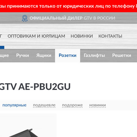
азы принимаются только от юридических лиц по телефону
ОФИЦИАЛЬНЫЙ ДИЛЕР
GTV В РОССИИ
Г
ОПТОВИКАМ И ЮРЛИЦАМ
НОВИНКИ
КОНТАКТЫ
ющие
Ручки
Ящики
Розетки
Газлифты
Решетки
GTV AE-PBU2GU
популярные
подешевле
подороже
новинки