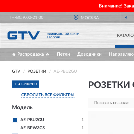
Внимание! Зак
ПН-ВС 9:00-21:00
МОСКВА
КАТАЛО
🔥 Распродажа 🔥
Петли
Доводчики
Направля
GTV
РОЗЕТКИ
AE-PBU2GU
РОЗЕТКИ 
X
AE-PBU2GU
СБРОСИТЬ ВСЕ ФИЛЬТРЫ
Показать сначала:
Модель
AE-PBU2GU
1
AE-BPW3GS
1