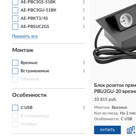
AE-PBC3GS-51BK
1
AE-PBC3GU-51BK
1
AE-PBKT3/4S
1
AE-PBSUC2GS
1
Показать все
Монтаж
Врезные
1
Встраиваемые
1
Обычные
Блок розеток пря
PBU2GU-20 врезно
Особенности
10 815 руб.
С USB
1
Монтаж:
Врезные
Кол-во гнезд:
На 2 гне
В столешницу
Особенности:
С USB
Угловые
КУПИТЬ