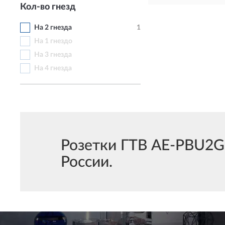
Кол-во гнезд
На 2 гнезда
1
На 1 гнездо
На 3 гнезда
На 4 гнезда
Розетки ГТВ AE-PBU2GU
России.