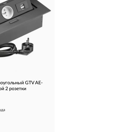
моугольный GTV AE-
й 2 розетки
зда