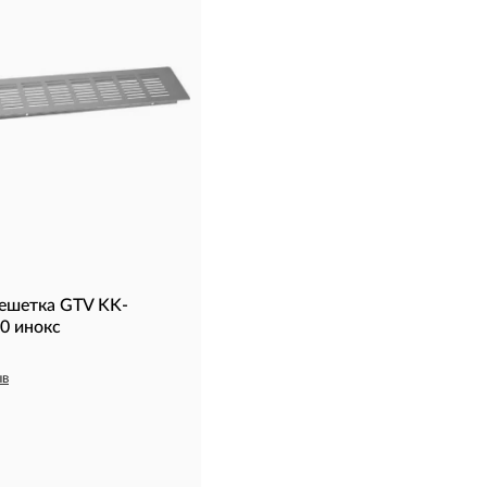
ешетка GTV KK-
0 инокс
ыв