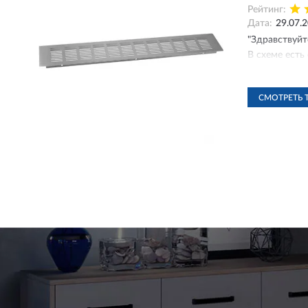
Рейтинг:
Дата:
29.07.
"Здравствуйт
В схеме есть 
От
СМОТРЕТЬ 
29
До