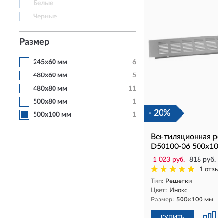
Белые
Черные
Размер
245х60 мм
6
480х60 мм
5
480х80 мм
11
500х80 мм
1
- 20%
500х100 мм
1
Вентиляционная р
D50100-06 500x10
1 023 руб.
818 руб.
1 отз
Тип:
Решетки
Цвет:
Инокс
Размер:
500х100 мм
КУПИТЬ