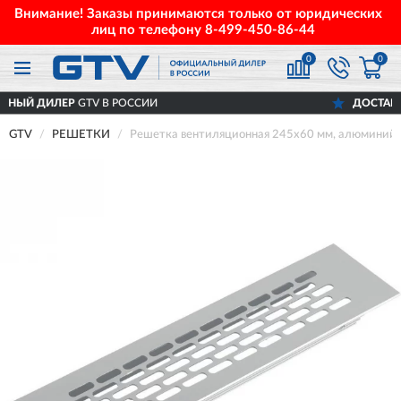
Внимание! Заказы принимаются только от юридических
лиц по телефону
8-499-450-86-44
0
0
TV В РОССИИ
ДОСТАВИМ
ПО ВСЕЙ Р
GTV
РЕШЕТКИ
Решетка вентиляционная 245x60 мм, алюмини