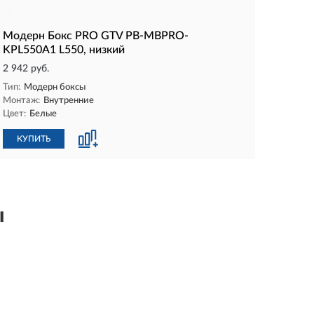
Модерн Бокс PRO GTV PB-MBPRO-
KPL550A1 L550, низкий
2 942 руб.
Тип:
Модерн боксы
Монтаж:
Внутренние
Цвет:
Белые
КУПИТЬ
ы