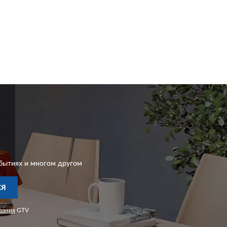
бытиях и многом другом
СЯ
вания
GTV