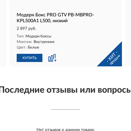
Модерн Бокс PRO GTV PB-MBPRO-
KPL500A1 L500, низкий
2 897 руб.
Тип:
Модерн боксы
Монтаж:
Внутренние
Цвет:
Белые
- ХИТ -
продаж
КУПИТЬ
Последние отзывы или вопрос
Нет отзывов о данном товаре.