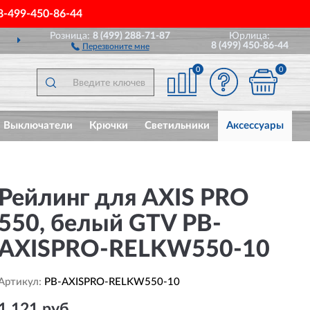
8-499-450-86-44
Розница:
8 (499) 288-71-87
Юрлица:
ДОСТАВИМ
ПО ВСЕЙ РОССИИ
8 (499) 450-86-44
Перезвоните мне
0
0
Выключатели
Крючки
Светильники
Аксессуары
Рейлинг для AXIS PRO
550, белый GTV PB-
AXISPRO-RELKW550-10
Артикул:
PB-AXISPRO-RELKW550-10
1 121 руб.