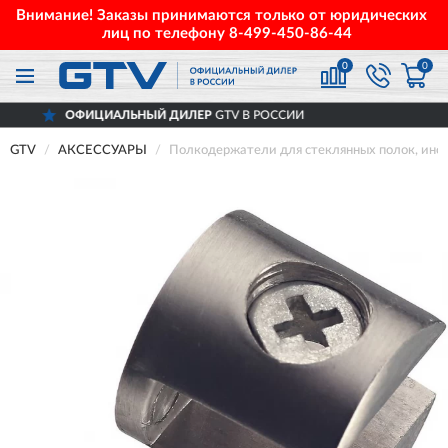
Внимание! Заказы принимаются только от юридических
лиц по телефону
8-499-450-86-44
0
0
ОФИЦИАЛЬНЫЙ ДИЛЕР
GTV В РОССИИ
GTV
АКСЕССУАРЫ
Полкодержатели для стеклянных полок, ино