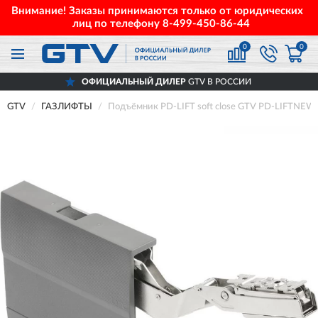
Внимание! Заказы принимаются только от юридических
лиц по телефону
8-499-450-86-44
0
0
ОФИЦИАЛЬНЫЙ ДИЛЕР
GTV В РОССИИ
GTV
ГАЗЛИФТЫ
Подъёмник PD-LIFT soft close GTV PD-LIFTNE