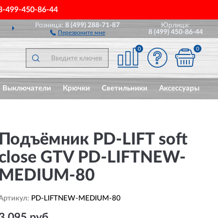
8-499-450-86-44
Розница:
8 (499) 288-71-87
Юрлица:
ИМ
ПО ВСЕЙ РОССИИ
8 (499) 450-86-44
Перезвоните мне
0
0
Выключатели
Крючки
Светильники
Аксессуары
Подъёмник PD-LIFT soft
close GTV PD-LIFTNEW-
MEDIUM-80
Артикул:
PD-LIFTNEW-MEDIUM-80
3 095 руб.