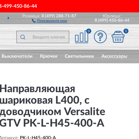
8-499-450-86-44
Розница:
8 (499) 288-71-87
Юрлица:
АВИМ
ПО ВСЕЙ РОССИИ
8 (499) 450-86-44
Перезвоните мне
0
0
Выключатели
Крючки
Светильники
Аксессуары
Направляющая
шариковая L400, с
доводчиком Versalite
GTV PK-L-H45-400-A
Артикул:
PK-L-H45-400-A