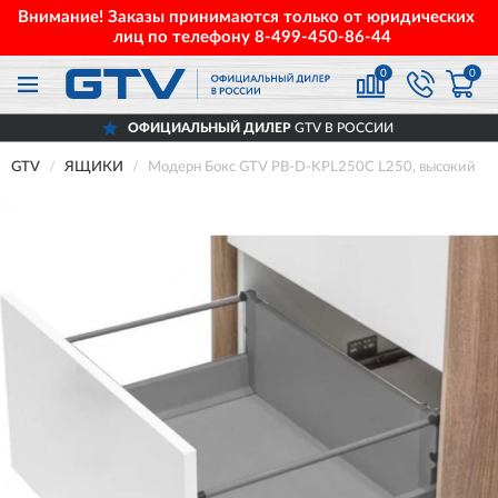
Внимание! Заказы принимаются только от юридических
лиц по телефону
8-499-450-86-44
0
0
ОФИЦИАЛЬНЫЙ ДИЛЕР
GTV В РОССИИ
GTV
ЯЩИКИ
Модерн Бокс GTV PB-D-KPL250C L250, высокий