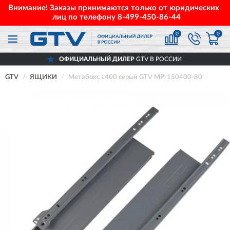
Внимание! Заказы принимаются только от юридических
лиц по телефону
8-499-450-86-44
0
0
ОФИЦИАЛЬНЫЙ ДИЛЕР
GTV В РОССИИ
GTV
ЯЩИКИ
Метабокс L400 серый GTV MP-150400-80