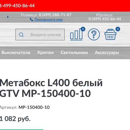
8-499-450-86-44
Розница:
8 (499) 288-71-87
Юрлица:
ПОЛНЫЙ
АССОРТИМЕНТ БРЕНДА
8 (499) 450-86-44
Перезвоните мне
0
0
Выключатели
Крючки
Светильники
Аксессуары
Метабокс L400 белый
GTV MP-150400-10
Артикул:
MP-150400-10
1 082 руб.