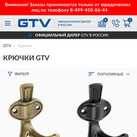
Внимание! Заказы принимаются только от юридических
лиц по телефону
8-499-450-86-44
0
0
ОФИЦИАЛЬНЫЙ ДИЛЕР
GTV В РОССИИ
GTV
Крючки
КРЮЧКИ GTV
ФИЛЬТР
ПОПУЛЯРНЫЕ