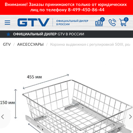
Внимание! Заказы принимаются только от юридических
лиц по телефону
8-499-450-86-44
0
0
АЛЬНЫЙ ДИЛЕР
GTV В РОССИИ
ДОСТ
GTV
АКСЕССУАРЫ
Корзина выдвижная с регулировкой 50III, р