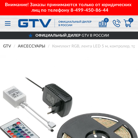
Внимание! Заказы принимаются только от юридических
лиц по телефону
8-499-450-86-44
0
0
ОФИЦИАЛЬНЫЙ ДИЛЕР
GTV В РОССИИ
GTV
АКСЕССУАРЫ
Комплект RGB, лента LED 5 м, контролер, т