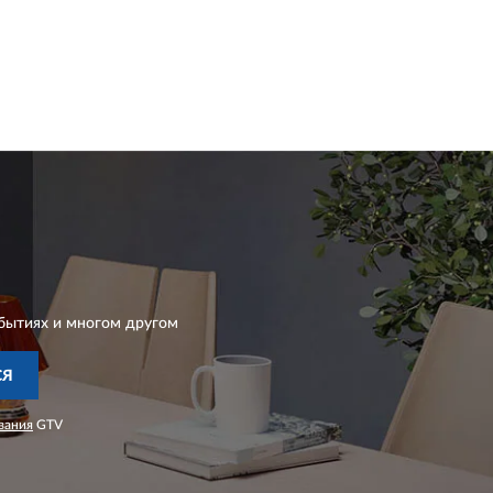
бытиях и многом другом
СЯ
вания
GTV