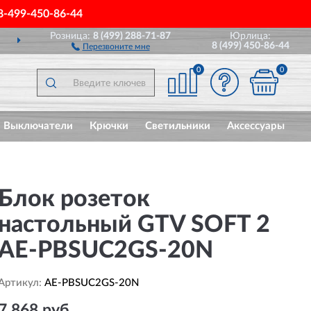
8-499-450-86-44
Розница:
8 (499) 288-71-87
Юрлица:
ДОСТАВИМ
ПО ВСЕЙ РОССИИ
8 (499) 450-86-44
Перезвоните мне
0
0
Выключатели
Крючки
Светильники
Аксессуары
Блок розеток
настольный GTV SOFT 2
AE-PBSUC2GS-20N
Артикул:
AE-PBSUC2GS-20N
7 868 руб.