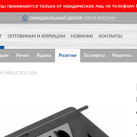
азы принимаются только от юридических лиц по телефону
ОФИЦИАЛЬНЫЙ ДИЛЕР
GTV В РОССИИ
Г
ОПТОВИКАМ И ЮРЛИЦАМ
НОВИНКИ
КОНТАКТЫ
ющие
Ручки
Ящики
Розетки
Газлифты
Решетки
 AE-PBSUC2GS-20N